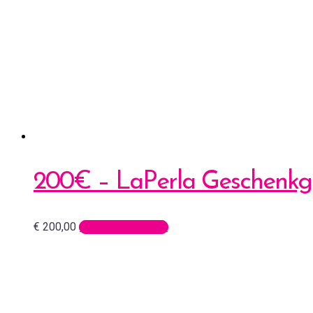
200€ – LaPerla Geschenkg
€
200,00
In den Warenkorb