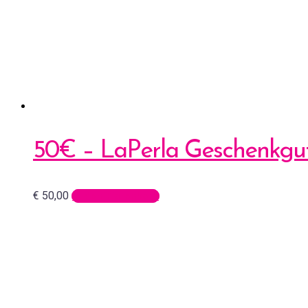
50€ – LaPerla Geschenkgut
€
50,00
In den Warenkorb