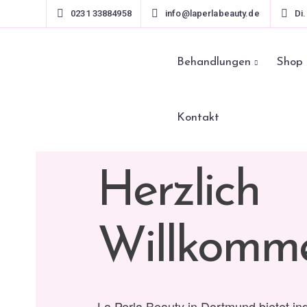
0231 33884958
info@laperlabeauty.de
Di.
Behandlungen
Shop
Kontakt
Herzlich
Willkomm
La Perla Beauty in Dortmund bietet in